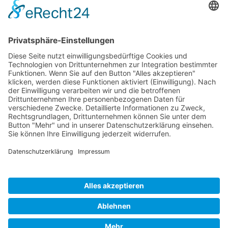
Kontakt
Kontaktformular
Impressum
Datenschutz
FLEMMING Automationstechnik GmbH, Feilenhauerstrasse 4,
51789 Lindlar - Germany
+49 (0)2266 47 27-0
+49 (0)2266 47 27-99
info@flemming.de