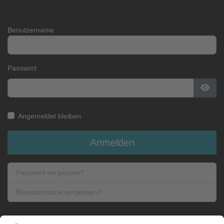
Benutzername
Passwort
Pass
Angemeldet bleiben
Anmelden
Passwort vergessen?
Benutzername vergessen?
: Cookie Settings