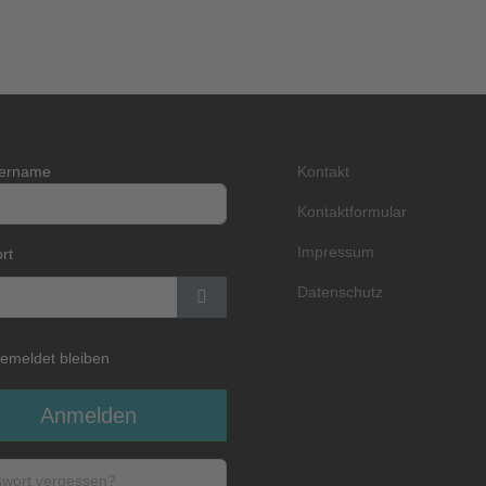
zername
Kontakt
Kontaktformular
Impressum
rt
Datenschutz
Passwort anzeigen
emeldet bleiben
Anmelden
wort vergessen?