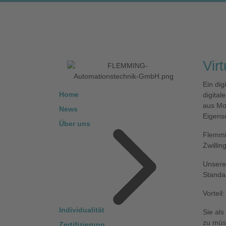
Vir
Ein dig
Home
digital
aus Mo
News
Eigensc
Über uns
Flemmin
Zwillin
Unsere 
Standar
Vorteil:
Individualität
Sie als
zu müss
Zertifizierung