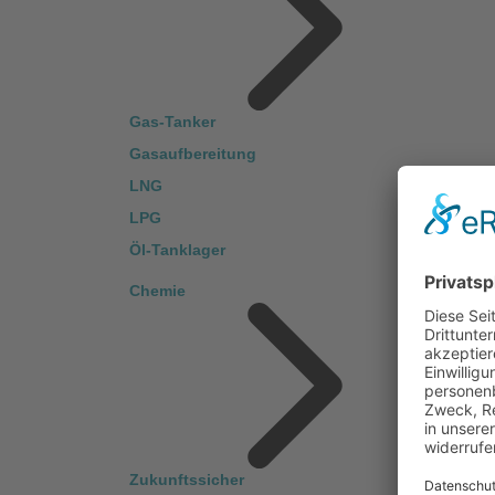
Gas-Tanker
Gasaufbereitung
LNG
LPG
Öl-Tanklager
Chemie
Zukunftssicher