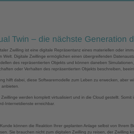
tual Twin – die nächste Generation de
italer Zwilling ist eine digitale Repräsentanz eines materiellen oder imm
en Welt. Digitale Zwillinge ermöglichen einen übergreifenden Datenaus
dellen des repräsentierten Objekts und können daneben Simulationen, 
haften oder Verhalten des repräsentierten Objekts beschreiben, beein
g hilft dabei, diese Softwaremodelle zum Leben zu erwecken, aber wir
g anbieten.
Zwillinge werden komplett virtualisiert und in die Cloud gestellt. Somit 
d-Internetdienste erreichbar.
 Kunde können die Reaktion Ihrer geplanten Anlage selbst von Ihrem B
en. Sie brauchen nicht zum digitalen Zwilling zu reisen, der Zwilling 