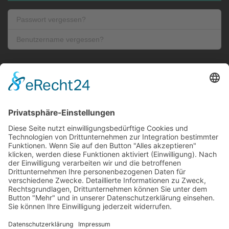
Passwort vergessen?
Benutzername vergessen?
: Cookie Settings
Kontakt
Kontaktformular
Impressum
Datenschutz
FLEMMING Automationstechnik GmbH, Feilenhauerstrasse 4,
51789 Lindlar - Germany
+49 (0)2266 47 27-0